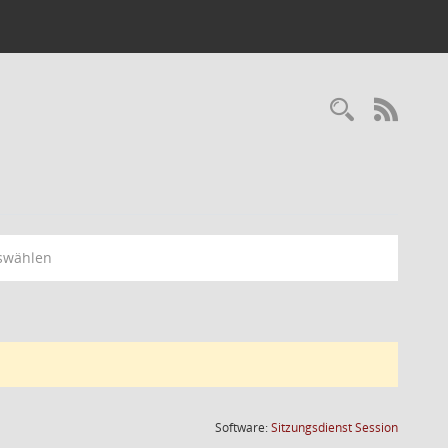
RSS-
swählen
(Wird in
Software:
Sitzungsdienst
Session