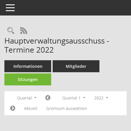
Toggle navigation
RSS-Feed
Hauptverwaltungsausschuss -
Termine 2022
Informationen
Mitglieder
Sitzungen
Quartal
Quartal 1
2022
Aktuell
Gremium auswählen