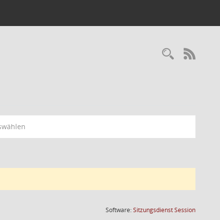
RSS-
swählen
(Wird in
Software:
Sitzungsdienst
Session