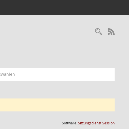
RSS-
swählen
(Wird in
Software:
Sitzungsdienst
Session