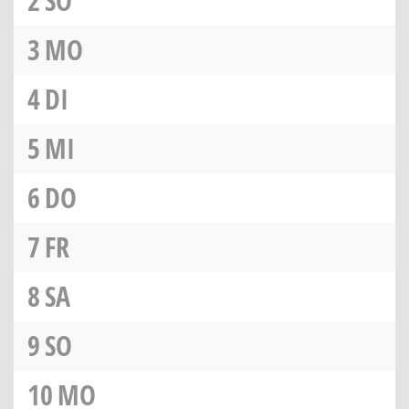
2
SO
3
MO
4
DI
5
MI
6
DO
7
FR
8
SA
9
SO
10
MO