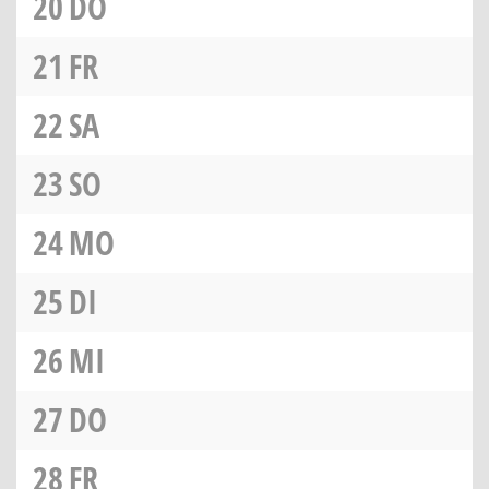
20
DO
21
FR
22
SA
23
SO
24
MO
25
DI
26
MI
27
DO
28
FR