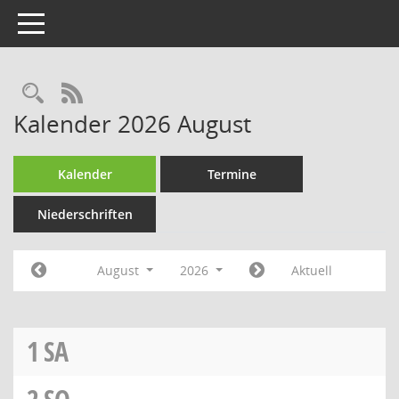
Toggle navigation
RSS-Feed
Kalender 2026 August
Kalender
Termine
Niederschriften
August
2026
Aktuell
1
SA