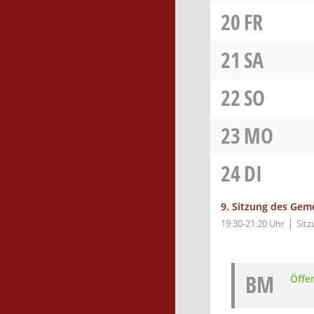
20
FR
21
SA
22
SO
23
MO
24
DI
9. Sitzung des Gem
19:30-21:20 Uhr
Sitz
BM
Öffe