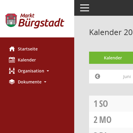
Toggle navigation
Kalender 20
Startseite
Kalender
Kalender
Organisation
Juni
Dokumente
1
SO
2
MO