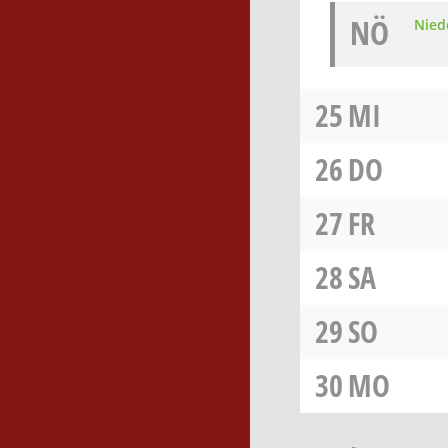
NÖ
Nied
25
MI
26
DO
27
FR
28
SA
29
SO
30
MO