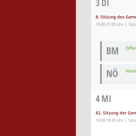
3
DI
8. Sitzung des Gem
19:30-21:05 Uhr
Sitz
BM
Öffe
NÖ
Nied
4
MI
82. Sitzung der Ge
18:00-19:30 Uhr
Sitz