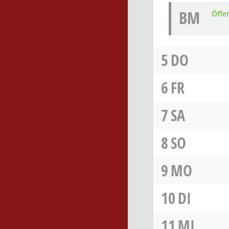
BM
Öffe
5
DO
6
FR
7
SA
8
SO
9
MO
10
DI
11
MI