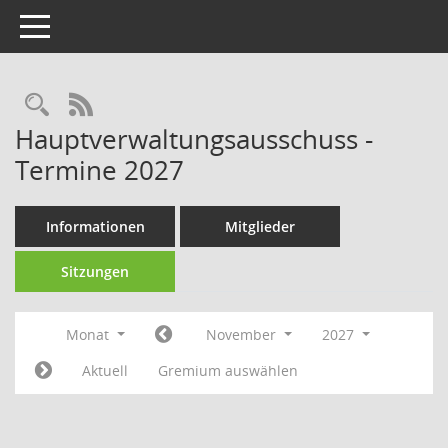
Toggle navigation
RSS-Feed
Hauptverwaltungsausschuss -
Termine 2027
Informationen
Mitglieder
Sitzungen
Monat
November
2027
Aktuell
Gremium auswählen