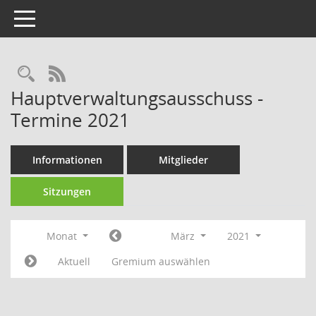
Toggle navigation
RSS-Feed
Hauptverwaltungsausschuss -
Termine 2021
Informationen
Mitglieder
Sitzungen
Monat
März
2021
Aktuell
Gremium auswählen