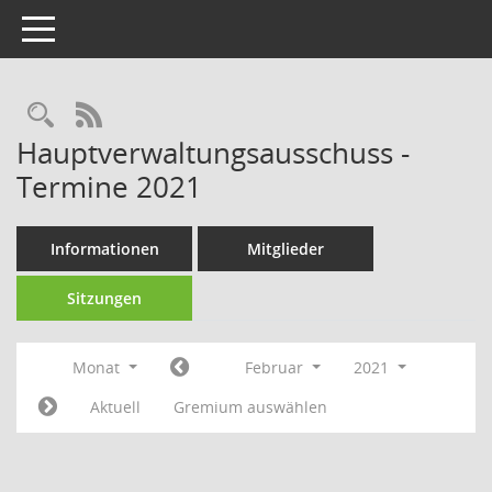
Toggle navigation
RSS-Feed
Hauptverwaltungsausschuss -
Termine 2021
Informationen
Mitglieder
Sitzungen
Monat
Februar
2021
Aktuell
Gremium auswählen