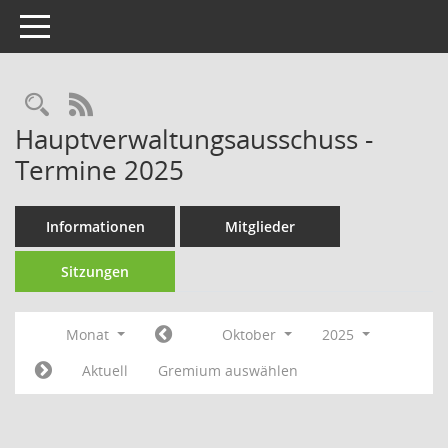
Toggle navigation
RSS-Feed
Hauptverwaltungsausschuss -
Termine 2025
Informationen
Mitglieder
Sitzungen
Monat
Oktober
2025
Aktuell
Gremium auswählen