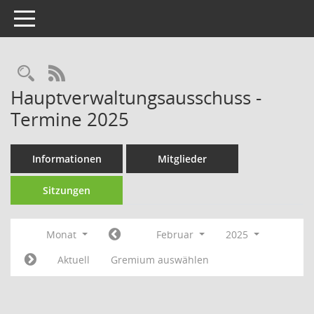
Toggle navigation
RSS-Feed
Hauptverwaltungsausschuss -
Termine 2025
Informationen
Mitglieder
Sitzungen
Monat
Februar
2025
Aktuell
Gremium auswählen