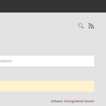
RSS-
swählen
(Wird in
Software:
Sitzungsdienst
Session